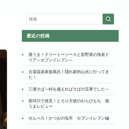
最近の投稿
激うま！クリーミーソースと彩野菜の海老ド
リア～セブンイレブン～
古湯温泉家族風呂！隠れ家的山水に行ってき
た！
三瀬そば～峠を越えればそばの宝庫でした～
那珂川で発見！とろり天使のわらびもち 激
うまレビュー
せんべろ！かつおの塩辛 セブンイレブン編