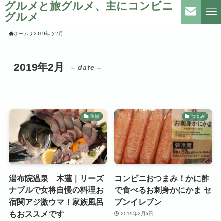
グルメと旅グルメ、主にコンビニ
グルメ
ホーム
2019年
2月
2019年2月
– date –
旅館
つまみ
湯布院温泉 木蓮｜リーズ
コンビニおつまみ！かに酢
ナブルで女将自慢の料理お
で食べるお刺身かにかま セ
宿関アジ激ウマ！家族風呂
ブンイレブン
もおススメです
2019年2月5日