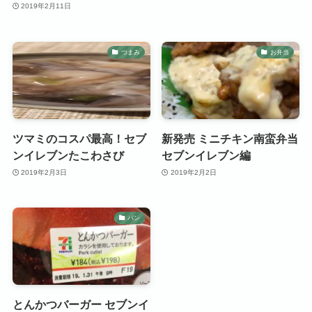
2019年2月11日
つまみ
お弁当
ツマミのコスパ最高！セブ
新発売 ミニチキン南蛮弁当
ンイレブンたこわさび
セブンイレブン編
2019年2月3日
2019年2月2日
パン
とんかつバーガー セブンイ