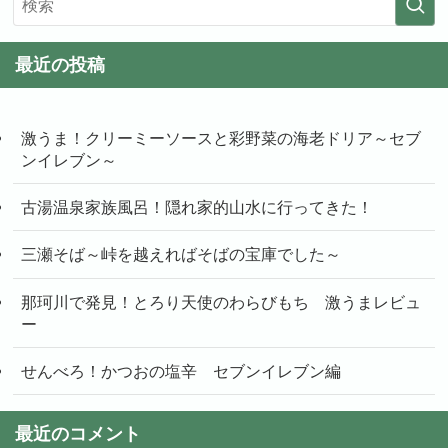
最近の投稿
激うま！クリーミーソースと彩野菜の海老ドリア～セブ
ンイレブン～
古湯温泉家族風呂！隠れ家的山水に行ってきた！
三瀬そば～峠を越えればそばの宝庫でした～
那珂川で発見！とろり天使のわらびもち 激うまレビュ
ー
せんべろ！かつおの塩辛 セブンイレブン編
最近のコメント