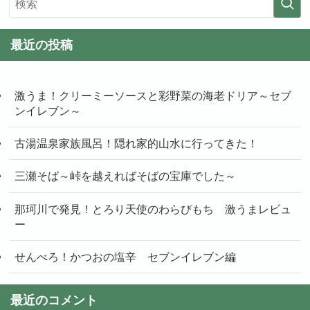
最近の投稿
激うま！クリーミーソースと彩野菜の海老ドリア～セブ
ンイレブン～
古湯温泉家族風呂！隠れ家的山水に行ってきた！
三瀬そば～峠を越えればそばの宝庫でした～
那珂川で発見！とろり天使のわらびもち 激うまレビュ
ー
せんべろ！かつおの塩辛 セブンイレブン編
最近のコメント