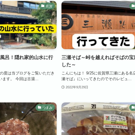
佐賀
風呂！隠れ家的山水に行
三瀬そば～峠を越えればそばの宝
した～
この度は当ブログをご覧いただき
こんにちは！ 9/25に佐賀県三瀬にある名
ます。 今回は古湯...
瀬そば』にいってきたのでそのレビュ...
2022年9月29日
つまみ