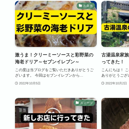
お弁当
激うま！クリーミーソースと彩野菜の
古湯温泉家族
海老ドリア～セブンイレブン～
ってきた！
この度は当ブログをご覧いただきありがとうご
こんにちは！ 
ざいます。 今回はセブンイレブンから...
ありがとうござい
2022年10月5日
2022年10月2日
スィーツ