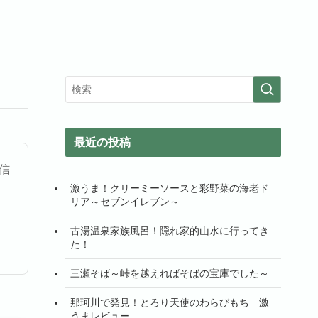
最近の投稿
信
激うま！クリーミーソースと彩野菜の海老ド
リア～セブンイレブン～
古湯温泉家族風呂！隠れ家的山水に行ってき
た！
三瀬そば～峠を越えればそばの宝庫でした～
那珂川で発見！とろり天使のわらびもち 激
うまレビュー