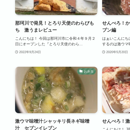
那珂川で発見！とろり天使のわらびも
せんべろ！か
ち 激うまレビュー
ブン編
こんにちは！ 今回は那珂川市に令和４年９月２
はぁいこんにちは！
日にオープンした『とろり天使のわら...
するのは激ウマ味
2022年9月24日
2020年5月20日
お弁当
激ウマ味噌汁シャッキリ長ネギ味噌
せんべろ！激
汁 セブンイレブン
こんにちは！ JI