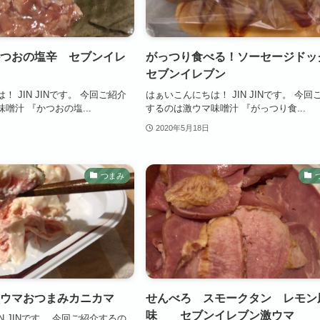
つおの塩辛 セブンイレ
がっつり食べる！ソーセージド
セブンイレブン
 JIN JINです。 今回ご紹介
はぁいこんにちは！ JIN JINです。 今回
噌汁 『かつおの塩...
するのは激ウマ味噌汁 『がっつり食...
2020年5月18日
つまみ
ウマおつまみカニカマ
せんべろ スモークタン レモン
味 セブンイレブン激ウマ
N JINです。 今回ご紹介するの