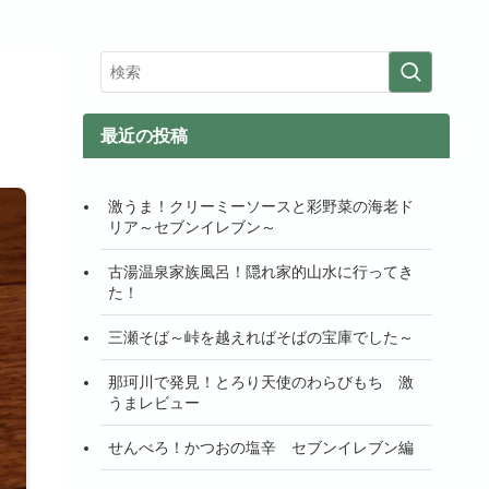
最近の投稿
激うま！クリーミーソースと彩野菜の海老ド
リア～セブンイレブン～
古湯温泉家族風呂！隠れ家的山水に行ってき
た！
三瀬そば～峠を越えればそばの宝庫でした～
那珂川で発見！とろり天使のわらびもち 激
うまレビュー
せんべろ！かつおの塩辛 セブンイレブン編