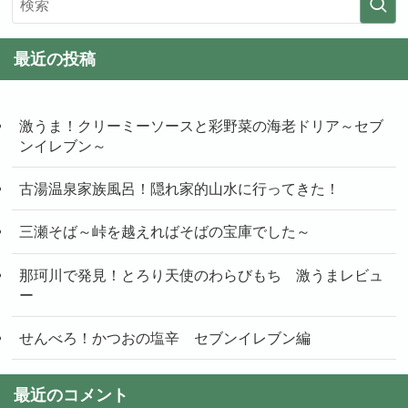
最近の投稿
激うま！クリーミーソースと彩野菜の海老ドリア～セブ
ンイレブン～
古湯温泉家族風呂！隠れ家的山水に行ってきた！
三瀬そば～峠を越えればそばの宝庫でした～
那珂川で発見！とろり天使のわらびもち 激うまレビュ
ー
せんべろ！かつおの塩辛 セブンイレブン編
最近のコメント