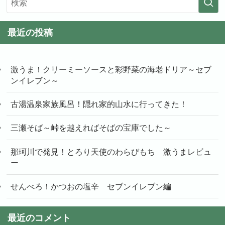
最近の投稿
激うま！クリーミーソースと彩野菜の海老ドリア～セブ
ンイレブン～
古湯温泉家族風呂！隠れ家的山水に行ってきた！
三瀬そば～峠を越えればそばの宝庫でした～
那珂川で発見！とろり天使のわらびもち 激うまレビュ
ー
せんべろ！かつおの塩辛 セブンイレブン編
最近のコメント