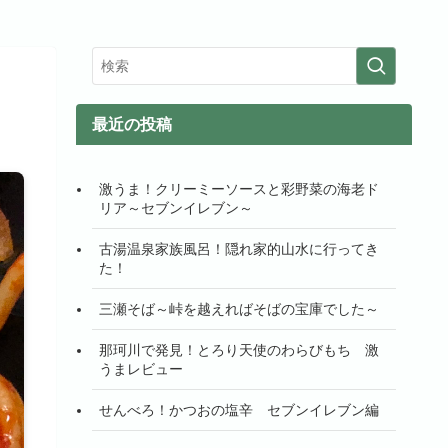
最近の投稿
激うま！クリーミーソースと彩野菜の海老ド
リア～セブンイレブン～
古湯温泉家族風呂！隠れ家的山水に行ってき
た！
三瀬そば～峠を越えればそばの宝庫でした～
那珂川で発見！とろり天使のわらびもち 激
うまレビュー
せんべろ！かつおの塩辛 セブンイレブン編