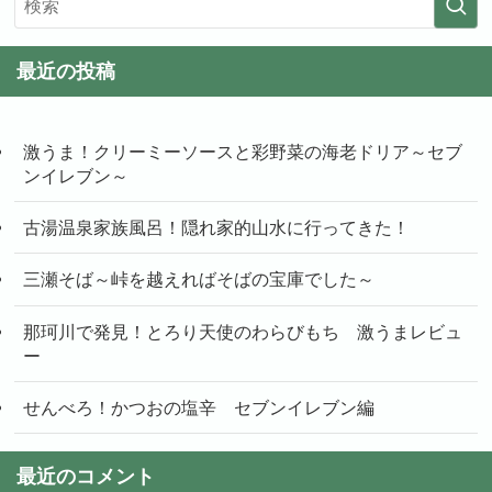
最近の投稿
激うま！クリーミーソースと彩野菜の海老ドリア～セブ
ンイレブン～
古湯温泉家族風呂！隠れ家的山水に行ってきた！
三瀬そば～峠を越えればそばの宝庫でした～
那珂川で発見！とろり天使のわらびもち 激うまレビュ
ー
せんべろ！かつおの塩辛 セブンイレブン編
最近のコメント