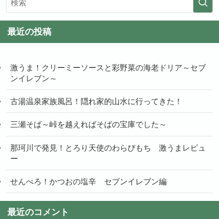
最近の投稿
激うま！クリーミーソースと彩野菜の海老ドリア～セブ
ンイレブン～
古湯温泉家族風呂！隠れ家的山水に行ってきた！
三瀬そば～峠を越えればそばの宝庫でした～
那珂川で発見！とろり天使のわらびもち 激うまレビュ
ー
せんべろ！かつおの塩辛 セブンイレブン編
最近のコメント