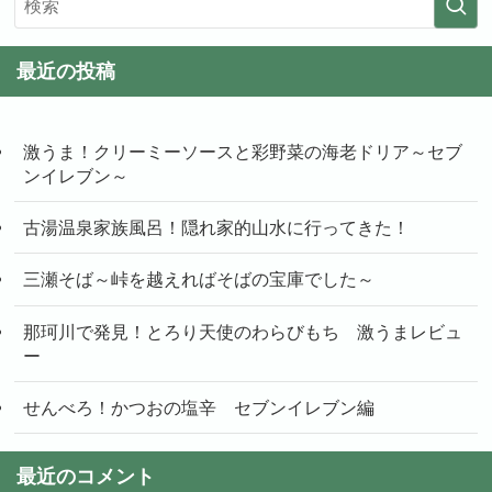
最近の投稿
激うま！クリーミーソースと彩野菜の海老ドリア～セブ
ンイレブン～
古湯温泉家族風呂！隠れ家的山水に行ってきた！
三瀬そば～峠を越えればそばの宝庫でした～
那珂川で発見！とろり天使のわらびもち 激うまレビュ
ー
せんべろ！かつおの塩辛 セブンイレブン編
最近のコメント