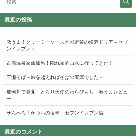
最近の投稿
激うま！クリーミーソースと彩野菜の海老ドリア～セブ
ンイレブン～
古湯温泉家族風呂！隠れ家的山水に行ってきた！
三瀬そば～峠を越えればそばの宝庫でした～
那珂川で発見！とろり天使のわらびもち 激うまレビュ
ー
せんべろ！かつおの塩辛 セブンイレブン編
最近のコメント