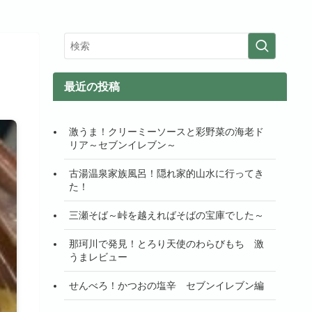
最近の投稿
激うま！クリーミーソースと彩野菜の海老ド
リア～セブンイレブン～
古湯温泉家族風呂！隠れ家的山水に行ってき
た！
三瀬そば～峠を越えればそばの宝庫でした～
那珂川で発見！とろり天使のわらびもち 激
うまレビュー
せんべろ！かつおの塩辛 セブンイレブン編