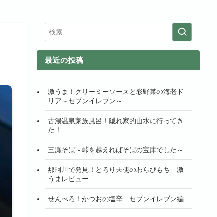
ン
最近の投稿
激うま！クリーミーソースと彩野菜の海老ド
リア～セブンイレブン～
古湯温泉家族風呂！隠れ家的山水に行ってき
た！
三瀬そば～峠を越えればそばの宝庫でした～
那珂川で発見！とろり天使のわらびもち 激
うまレビュー
せんべろ！かつおの塩辛 セブンイレブン編