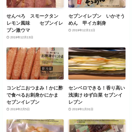
せんべろ スモークタン
セブンイレブン いかそう
レモン風味 セブンイレ
めん 甲イカ刺身
ブン激ウマ
2019年12月11日
2019年12月13日
コンビニおつまみ！かに酢
センベロできる！香り高い
で食べるお刺身かにかま
浅漬け ゆず白菜 セブンイ
セブンイレブン
レブン
2019年2月5日
2019年1月31日