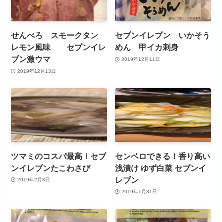
せんべろ スモークタン
セブンイレブン いかそう
レモン風味 セブンイレ
めん 甲イカ刺身
ブン激ウマ
2019年12月11日
2019年12月13日
ツマミのコスパ最高！セブ
センベロできる！香り高い
ンイレブンたこわさび
浅漬け ゆず白菜 セブンイ
レブン
2019年2月3日
2019年1月31日