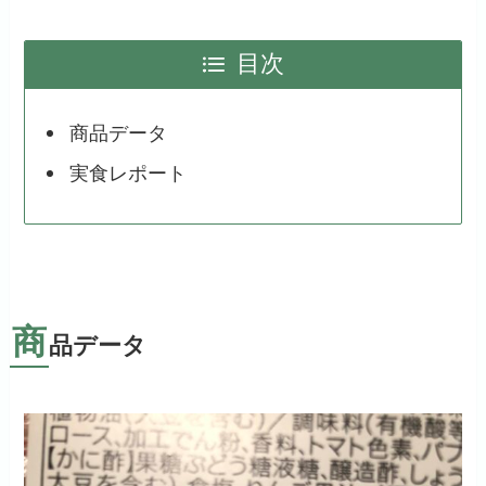
目次
商品データ
実食レポート
商
品データ